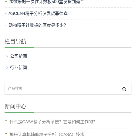
20微米的一次性计数板500盒发货到荷兰
ASCEN4精子分析仪发货菲律宾
动物精子计数板的厚度是多少？
栏目导航
公司新闻
行业新闻
新闻中心
什么是CASA精子分析系统？它是如何工作的？
揭秘计算机辅助精子分析（CASA）技术